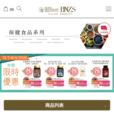
天
(
)
0
然
保
健
品
商品列表