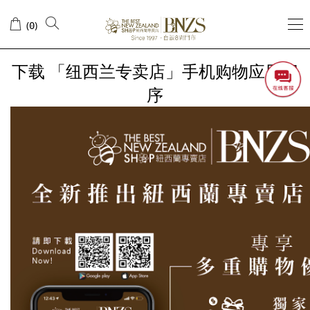
手
(
)
0
机
购
下载 「纽西兰专卖店」手机购物应用程
物
序
应
用
程
序