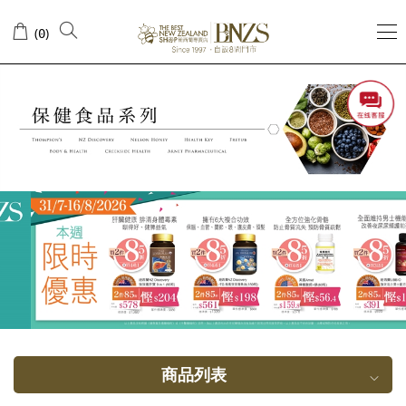
甲
(
)
0
壳
素
商品列表