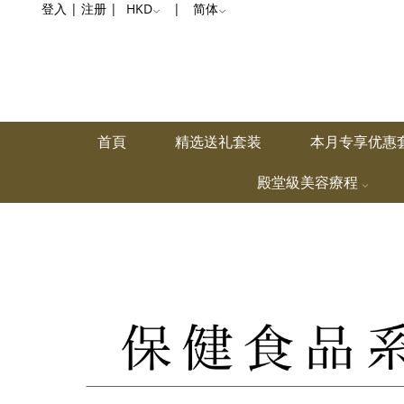
葡
登入
|
注册
|
HKD
|
简体
萄
糖
胺
首頁
精选送礼套装
本月专享优惠
殿堂級美容療程