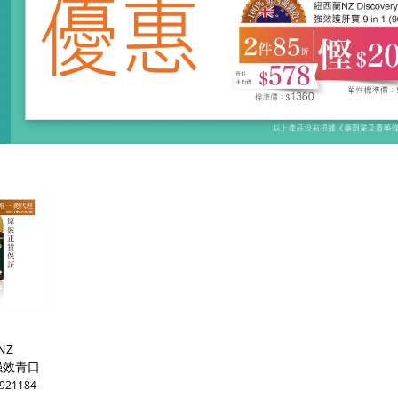
NZ
y强效青口
mg(60
3921184