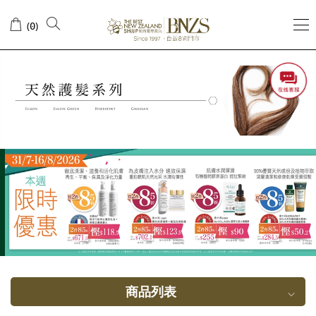
头
(
)
0
发
修
护
商品列表