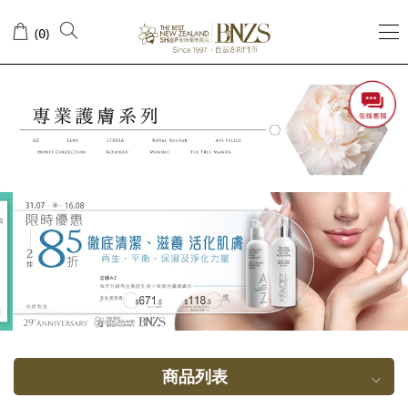
眼
(
)
0
部
及
唇
部
护
理
商品列表