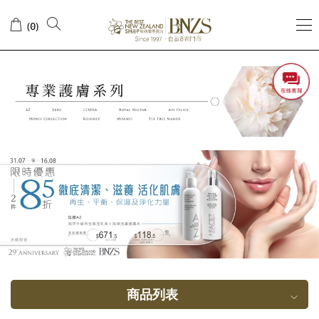
肌
(
)
0
肤
需
要
商品列表