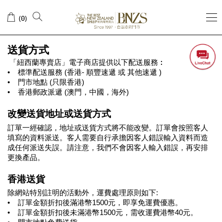
送
(
)
0
貨
方
送貨方式
式
 「紐西蘭專賣店」電子商店提供以下配送服務︰
•   
標準配送服務 (香港- 順豐速遞 或 其他速遞 )  
•   
門市地點 (只限香港) 
•   
香港郵政派遞 (澳門，中國，海外)
改變送貨地址或送貨方式
訂單一經確認，地址或送貨方式將不能改變。訂單會按照客人
填寫的資料派送。客人需要自行承擔因客人錯誤輸入資料而造
成任何派送失誤。請注意，我們不會因客人輸入錯誤，再安排
更換產品。
香港送貨
除網站特別註明的活動外，運費處理原則如下:
•   
訂單金額折扣後滿港幣1500元，即享免運費優惠。
•   
訂單金額折扣後未滿港幣
1500
元，需收運費港幣40元。