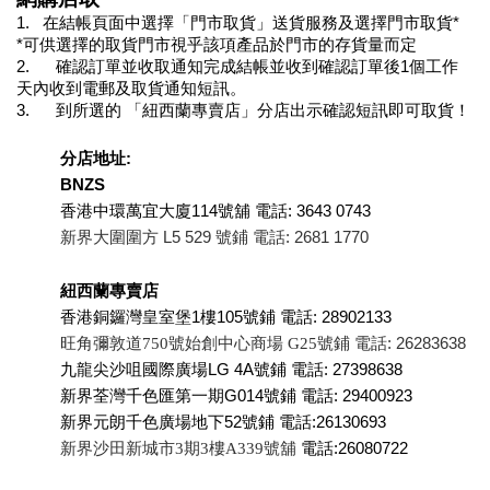
1.   在結帳頁面中選擇「門市取貨」送貨服務及選擇門市取貨*
*可供選擇的取貨門市視乎該項產品於門市的存貨量而定
2.      確認訂單並收取通知完成結帳並收到確認訂單後1個工作
天內收到電郵及取貨通知短訊。
3.      到所選的 「紐西蘭專賣店」分店出示確認短訊即可取貨！
分店地址:
BNZS
香港中環萬宜大廈114號舖 電話: 3643 0743
新界大圍圍方 L5 529 號鋪 
電話: 2681 1770
紐西蘭專賣店
香港銅鑼灣皇室堡1樓105號鋪 電話: 28902133
旺角彌敦道750號始創中心商場 G25號鋪 
電話: 
26283638
九龍尖沙咀國際廣場LG 4A號鋪 電話: 27398638
新界荃灣千色匯第一期G014號鋪 電話: 29400923
新界元朗千色廣場地下52號鋪 電話:26130693
新界沙田新城市3期3樓A339號舖
 電話:26080722