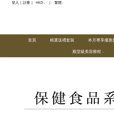
鞏
登入
|
註冊
|
HKD
|
繁體
固
骨
骼
首頁
精選送禮套裝
本月專享優惠
殿堂級美容療程