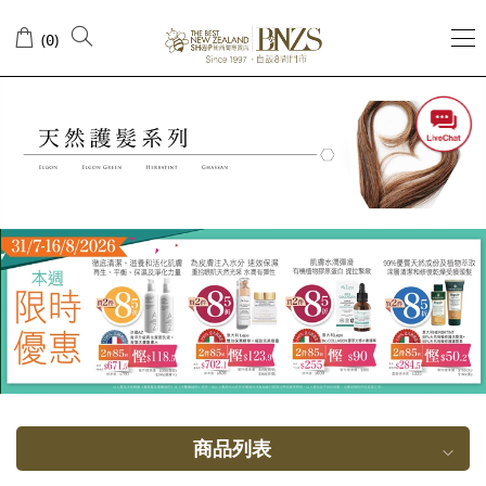
油
(
)
0
性
髮
質
商品列表