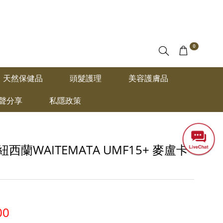
0
天然保健品
頭髮護理
美容護膚品
聲分享
私隱政策
) 紐西蘭WAITEMATA UMF15+ 麥盧卡
00