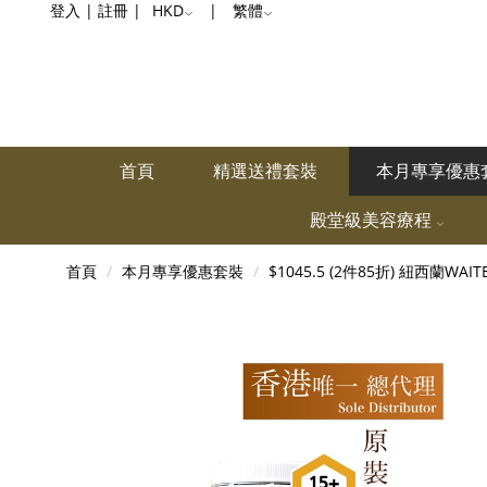
登入
|
註冊
|
HKD
|
繁體
首頁
精選送禮套裝
本月專享優惠
殿堂級美容療程
首頁
本月專享優惠套裝
$1045.5 (2件85折) 紐西蘭WAIT