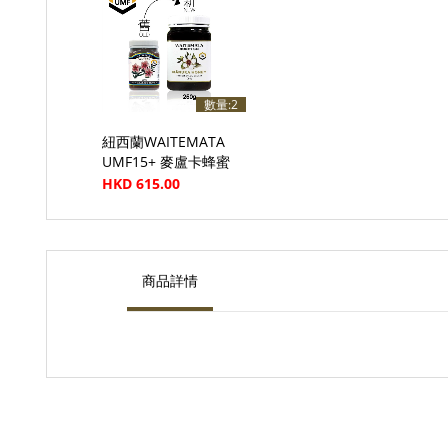
數量:2
紐西蘭WAITEMATA
UMF15+ 麥盧卡蜂蜜
(250g)
HKD 615.00
商品詳情