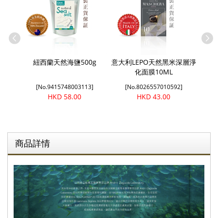
精華素
紐西蘭天然海鹽500g
意大利LEPO天然黑米深層淨
意
化面膜10ML
8]
[No.9415748003113]
[No.8026557010592]
[
HKD 58.00
HKD 43.00
商品詳情