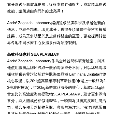
充分滲透至肌膚真皮層，從根本提昇修復力，成就超卓剔透
效能，讓肌膚由內而外綻放亮澤！
André Zagozda Laboratory繼續追求品牌科學及卓越創新的
傳承，並結合精準、珍貴成分，獲得多項國際性美容界權威
殊榮，成為眾多明星們及皮膚科醫生的至愛，更被採用於世
界各地不同水療中心及溫泉作為治療製劑。
高效科研專利 SEA PLASMA®
與其
André Zagozda Laboratory作為全球首間科研實驗室，
他使用護膚品牌所
海藻成分不同，只
擷取一般的
以冰島海域
採收的稀有零污染新鮮掌狀海藻品種 Laminaria Digitata作為
，
核心載體
以20:1超高濃縮專利革新技術(市場上一般只為2-
3倍濃縮技術)，從20kg新鮮掌狀海藻的核心，萃取出1kg珍
貴無比的高濃度海藻提取物SEA PLASMA®，蘊含更多深海
養分，與人體成份相似達98%，一瞬間為肌膚真皮層注滿活
力，融合多種天然植物萃取、豐富的海洋水、海洋膠原蛋白