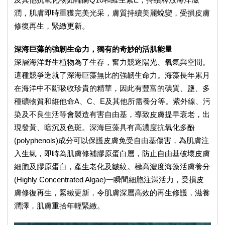
及其他抗氧化物如輔酶Q10和維生素E，持續釋放海洋滋
潤，肌膚即時重獲完美光采，膚質持續美麗蛻變，受損皮膚
修復再生，緊緻更新。
深海巨藻的強韌生命力，獨有的奇妙的活肌能量
深層海洋野生植物為了生存，奮力競逐陽光、氧氣與空間。
這種競爭造就了深海巨藻無比的強韌生命力。海藻長年累月
在海洋中不斷吸收珍貴的精華，因此有豐富的碘質、鹽、多
種礦物質和維他命A、C、E及其他所需養分等。紫外線、污
染及不良生活等會製造有害自由基，導致皮膚提早衰老，出
現發黃、暗沉及色斑。深海巨藻具有高濃度抗氧化多酚
(polyphenols)成分可以保護皮膚免受自由基傷害，為肌膚注
入生氣，即時為肌膚修補膠原蛋白層，防止自由基破壞皮膚
細胞及膠原蛋白，產生老化及皺紋。極高濃度海藻活膚養分
(Highly Concentrated Algae)一瞬間細胞注滿活力，受損皮
膚修復再生，緊緻更新，令肌膚深層高效的再生修護，滋養
潤澤，肌膚重拾年輕緊緻。