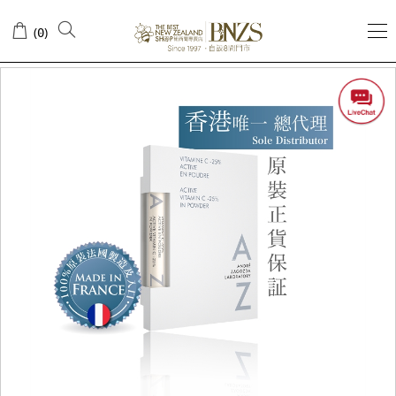
(
)
0