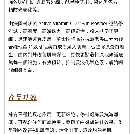
強效UV filter 過濾紫外線，能早晚使用，淡化黑色素，
預防光老化等。
由法國科研製 Active Vitamin C-25% in Powder 經醫學
測試，高濃度、高滲透力、高穩定性，粉末狀份子更
細，迅速滲透真皮層，革命性將高效抗衰老美白元素複
合維他命 C 及活性美白成份滲入肌膚，促進膠原蛋白增
生，由內到外改善肌膚彈性，更快更顯著持久地修護底
層每一個細胞，有效預防、抑制及淡化黑色素，膚質瞬
間細嫩亮白。
產品功效
擁有三種抗衰老作用；更新細胞，修補組織及抗游離
基，可配合任何面霜使用，發揮美白嫩膚最佳效果。8
星期內改善4肌膚問題，活化肌膚，還原均勻亮肌：