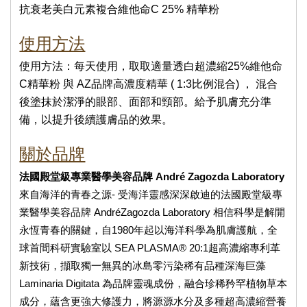
抗衰老美白元素複合維他命C 
25% 精華粉
使用方法
使用方法：每天使用，取取適量透白超濃縮25%維他命
C精華粉 與 AZ品牌高濃度精華 ( 1:3比例混合) ， 混合
後塗抹於潔淨的眼部、面部和頸部。給予肌膚充分準
備，以提升後續護膚品的效果。
關於品牌
法國殿堂級專業醫學美容品牌 André Zagozda Laboratory
來自海洋的青春之源- 受海洋靈感深深啟迪的法國殿堂級專
業醫學美容品牌 AndréZagozda Laboratory 相信科學是解開
永恆青春的關鍵，自1980年起以海洋科學為肌膚護航，全
球首間科研實驗室以 SEA PLASMA® 20:1超高濃縮專利革
新技術，擷取獨一無異的冰島零污染稀有品種深海巨藻 
Laminaria Digitata 為品牌靈魂成份，融合珍稀矜罕植物草本
成分，蘊含更強大修護力，將源源水分及多種超高濃縮營養