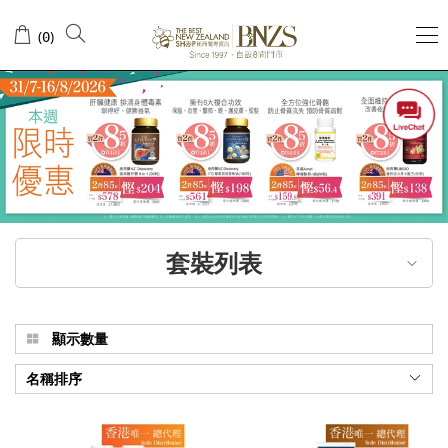
本
(
)
0
月
專
享
優
惠
套
套裝列表
裝
顯示數量
名稱排序