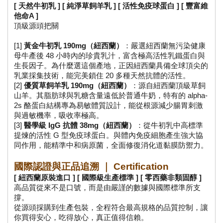
[ 天然牛初乳 ] [ 純淨草飼羊乳 ] [ 活性免疫球蛋白 ] [ 豐富維
他命A ]
頂級源頭把關
[1] 
黃金牛初乳 190mg（紐西蘭）
：嚴選紐西蘭無污染健康
母牛產後 48 小時內的珍貴乳汁，富含極高活性乳鐵蛋白與
生長因子。為什麼選這個產地，正因紐西蘭具備全球頂尖的
乳業採集技術，能完美鎖住 20 多種天然抗體的活性。
[2] 
優質草飼羊乳 190mg（紐西蘭）
：源自紐西蘭頂級草飼
山羊。其脂肪球與乳糖含量遠低於普通牛奶，特有的 alpha-
2s 酪蛋白結構專為易敏體質設計，能從根源減少腸胃刺激
與過敏機率，吸收率極高。
[3] 
醫學級 IgG 抗體 38mg（紐西蘭）
：從牛初乳中高標準
提煉的活性 G 型免疫球蛋白。與體內免疫細胞產生強大協
同作用，能精準中和病原菌，全面修復消化道黏膜防禦力。
國際認證與正品追溯 ｜ Certification
[ 紐西蘭原裝進口 ] [ 國際級生產標準 ] [ 零西藥非類固醇 ] 
高品質從來不是口號，而是由嚴謹的數據與國際標準所支
撐。
從源頭採購到生產包裝，全程符合最高規格的品質控制，讓
你買得安心，吃得放心，真正值得信賴。