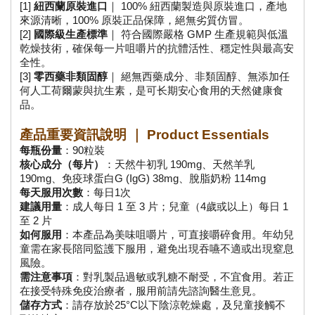
[1] 
紐西蘭原裝進口
｜ 100% 紐西蘭製造與原裝進口，產地
來源清晰，100% 原裝正品保障，絕無劣質仿冒。
[2]
 國際級生產標準
｜ 符合國際嚴格 GMP 生產規範與低溫
乾燥技術，確保每一片咀嚼片的抗體活性、穩定性與最高安
全性。
[3] 
零西藥非類固醇
｜ 絕無西藥成分、非類固醇、無添加任
何人工荷爾蒙與抗生素，是可长期安心食用的天然健康食
品。
產品重要資訊說明 ｜ Product Essentials
每瓶份量
：90粒裝
核心成分（每片）
：天然牛初乳 190mg、天然羊乳 
190mg、免疫球蛋白G (IgG) 38mg、脫脂奶粉 114mg
每天服用次數
：每日1次
建議用量
：成人每日 1 至 3 片；兒童（4歲或以上）每日 1 
至 2 片
如何服用
：本產品為美味咀嚼片，可直接嚼碎食用。年幼兒
童需在家長陪同監護下服用，避免出現吞嚥不適或出現窒息
風險。
需注意事項
：對乳製品過敏或乳糖不耐受，不宜食用。若正
在接受特殊免疫治療者，服用前請先諮詢醫生意見。
儲存方式
：請存放於25°C以下陰涼乾燥處，及兒童接觸不