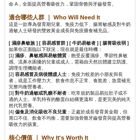
命 A，全面提高營養吸收力，鞏固骨骼與牙齒發育。
適合哪些人群 ｜ Who Will Need It
這是一款專為發育期兒童、免疫力低下、腸胃敏感及對牛奶
過敏人士研發的雙效黃金成長與免疫膳食補充品。
[ 濕疹鼻敏族 ] [ 容易感冒群 ] [ 牛奶易敏者 ] [ 腸胃吸收弱 ]
如果你正面臨以下狀況，現在就是最佳時機：
[1] 
濕疹、鼻敏感與易敏體質
：飽受反覆濕疹、季節性鼻敏
感、流鼻水困擾的兒童或成人，需藉由天然抗體建立防護、
調理生理機能者。
[2] 
容易感冒及病後體虛人士
：免疫力較差的小朋友與長
者，或是工作壓力大、飲食作息不正常、食慾差，急需補充
完整均衡營養者。
[3] 
對牛奶過敏或乳糖不耐者
：吃常規奶製品易拉肚子或不
適的人士。羊乳特有的酪蛋白結構更溫和，是更完美的純天
然代乳營養。
[4] 
偏食及消化吸收不良兒童
：正處於成長發育黃金期，但
胃口不佳、飲食不均衡，需要加強骨骼牙齒發育與提高營養
吸收力的孩童。
核心價值 ｜ Why It's Worth It