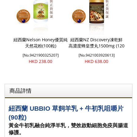
紐西蘭Nelson Honey優質純
紐西蘭NZ Discovery凍乾鮮
天然花粉(100粒)
高濃度蜂皇漿丸1500mg (120
粒)
[No.9421900325207]
[No.9421003920613]
HKD 238.00
HKD 638.00
商品詳情
紐西蘭 UBBIO 草飼羊乳 + 牛初乳咀嚼片 
(90粒)
黃金牛初乳融合純淨羊乳，雙效啟動細胞免疫與腸道
修護。