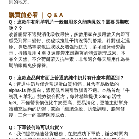
到的地方。
購買前必看 ｜ Q & A
Q：這款牛初乳羊乳片一般服用多久能夠見效？需要長期吃
嗎？？
改善腸胃不適與消化吸收最快，多數用家在服用數天內即可
感受到胃口變好、便秘或拉肚子情況得到舒緩。針對穩定濕
疹、鼻敏感等易敏症狀以及增強抵抗力，多項臨床研究顯
示，持續服用 4 至 8 週能帶來最顯著的體質調理成果。本
品全天然、不含荷爾蒙與抗生素，非常適合每天服用作為長
期的家庭免疫保養。
Q：這款產品與市面上普通的純牛奶片有什麼本質區別？
A：普通牛奶片僅含常規蛋白質和鈣，且含有易致敏的 
alpha-1s 酪蛋白，濃度低且易引致腸胃不適。本品首創「牛
初乳 + 羊乳」雙效複合配方，每片精準提供 38mg 活性 
IgG。不僅營養價值比牛奶更高、更易消化，更能主動幫身
體補充足夠的抗體，兼顧「細胞免疫、抗敏調理、腸胃修
復」三合一的高階防護成效。
Q：下單後何時可以出貨？
A：我們提供極速發貨服務，在您成功下單後，辦公時間內