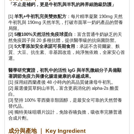
「不止是補鈣，更是牛初乳與羊乳的跨界細胞級防護」
[1] 
羊乳+牛初乳完美雙效配方
：每片精準凝聚 190mg 天然
牛初乳與 190mg 天然羊乳，打破市面單一奶鈣產品的營養
局限。
[2] 
5種100%天然活性免疫球蛋白
：富含普通牛奶缺乏的天
然免疫因子與 20 多種抗體，提供醫學級的抗病菌防禦。
[3] 
5大零添加安全承諾可長期食用
：承諾不含荷爾蒙、麩
質、大豆、抗生素、非基因改造，純淨無依賴，全家安心首
選。
醫學研究實證，初乳中的活性 IgG 與羊乳微細分子具備顯
著調節免疫力與優化腸道健康的卓越成果。
[1] 採用紐西蘭產後 48 小時內的高品質健康母牛初乳。
[2] 嚴選優質草飼山羊乳，富含更易消化的 alpha-2s 酪蛋
白。
[3] 堅持 100% 零西藥非類固醇，是最安全可靠的天然營養
替代品。
[4] 獨特美味咀嚼片設計，免除吞嚥負擔，吸收率完勝普通
合成片劑。
成分與產地 ｜ Key Ingredient