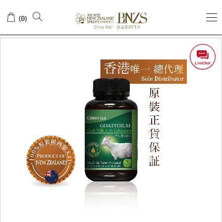
(
)
0