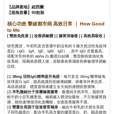
【品牌產地】紐西蘭
【規格容量】90粒裝
核心功效 擊破都市病 高效日常 ｜ How Good 
to Me
[ 雙效免疫盾 ] [ 改善易敏體 ] [ 腸胃深修復 ] [ 高效易吸收 ]
研究實證，牛初乳富含普通牛奶沒有的 5 種天然活性免疫球
蛋白（IgG、IgA、IgE、IgM、IgD），其中 IgG 含量最高。
搭配羊乳特有的 alpha-2s 酪蛋白結構，實證能有效強化免
疫系統、阻截病原體入侵，並顯著改善濕疹與鼻敏感等易敏
症狀。
[1] 
38mg 活性IgG精準提升免疫
：每片富含 38mg 醫學級免
疫球蛋白 IgG，能高效識別並破壞細菌、病毒等外來抗原，
為容易感冒、體質虛弱者建立全天候的身體防禦屏障。
[2] 
羊乳微細分子深層修復腸胃
：嚴選純天然羊乳，脂肪球
較牛奶小且乳糖更低。極易被人體消化吸收，不引致腸胃負
擔，能快速增強消化道機能，全面改善腸胃不適。
[3]
 雙重生長因子促進發育補身
：融合牛初乳的天然生長因
子與乳鐵蛋白，配合羊乳高含量的優質蛋白、鈣、鐵及維他